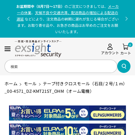
コンテンツに
お盆期間中（8月7日〜17日）
のご注文につきましては、
メーカ
進む
ーの休業
、
天候不良や交通渋滞、配送商品の増加による配送の
遅延
などにより、注文商品の納期に遅れが生じる場合がござい
ます。お取り寄せ品や、お急ぎの商品はお早めのご注文をお願
いいたします。
0
アカウント
カート
検索
ホーム
モール
テープ付きクロスモール（石目/２号/１m）
_00-4571_DZ-KMT21ST_OHM（オーム電機）