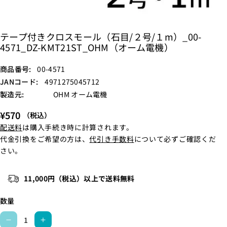
テープ付きクロスモール（石目/２号/１m）_00-
4571_DZ-KMT21ST_OHM（オーム電機）
S
商品番号:
00-4571
K
JANコード:
4971275045712
U
製造元:
OHM オーム電機
:
¥570
（税込）
配送料
は購入手続き時に計算されます。
代金引換をご希望の方は、
代引き手数料
について必ずご確認くだ
さい。
11,000円（税込）以上で送料無料
数量
テ
テ