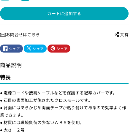
ー
ー
カートに追加する
プ
プ
付
付
き
き
お問合せはこちら
共有
ク
ク
ロ
ロ
シェア
シェア
シェア
ス
ス
モ
モ
商品説明
ー
ー
ル
ル
特長
（
（
石
石
● 電源コードや接続ケーブルなどを保護する配線カバーです。
目
目
● 石目の表面加工が施されたクロスモールです。
/
/
● 背面にはあらかじめ両面テープが貼り付けてあるので効率よく作
２
２
業できます。
号
号
● 材質には環境負荷の少ないＡＢＳを使用。
/
/
● 太さ：２号