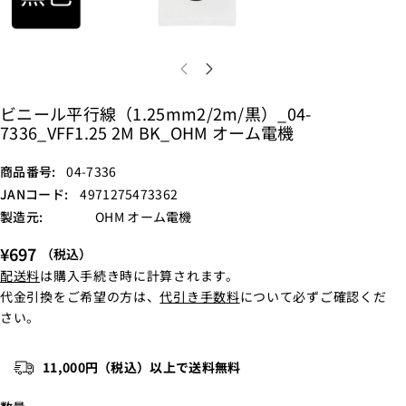
ビニール平行線（1.25mm2/2m/黒）_04-
7336_VFF1.25 2M BK_OHM オーム電機
S
商品番号:
04-7336
K
JANコード:
4971275473362
U
製造元:
OHM オーム電機
:
¥697
（税込）
配送料
は購入手続き時に計算されます。
代金引換をご希望の方は、
代引き手数料
について必ずご確認くだ
さい。
11,000円（税込）以上で送料無料