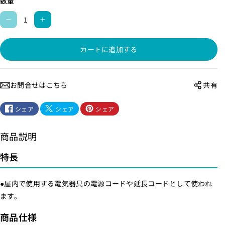
数量
ビ
ビ
ニ
ニ
カートに追加する
ー
ー
ル
ル
平
平
お問合せはこちら
共有
行
行
線
線
シェア
シェア
シェア
（
（
1
1
商品説明
.
.
2
2
特長
5
5
m
m
●屋内で使用する電気器具の電源コードや延長コードとして使われ
m
m
ます。
2
2
商品仕様
/
/