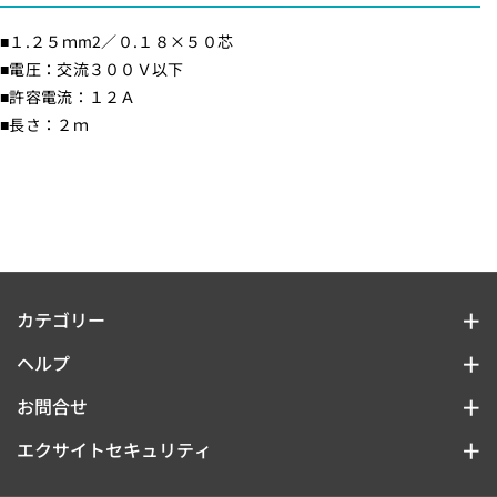
2
2
■１.２５ｍm2／０.１８×５０芯
m
m
■電圧：交流３００Ｖ以下
/
/
■許容電流：１２Ａ
黒
黒
■長さ：２ｍ
）
）
_
_
0
0
4
4
-
-
7
7
3
3
カテゴリー
3
3
照明
ヘルプ
6
6
_
_
支払方法
金庫
お問合せ
V
V
TEL : 075-585-8578
配送と返品
エクサイトセキュリティ
センサー・カメラ
F
F
FAX : 075-585-8788
〒607-8141
F
F
MAIL :
info@exsight-security.com
注文の変更・キャンセル
防犯・防災
京都市山科区東野北井ノ上町5-22