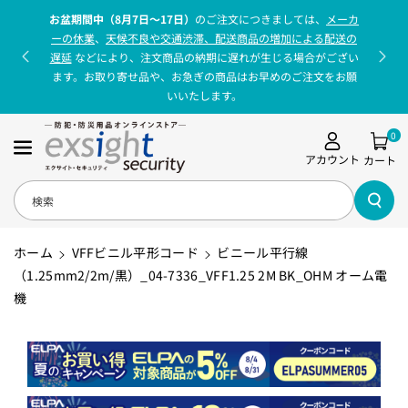
コンテンツに
お盆期間中（8月7日〜17日）
のご注文につきましては、
メーカ
進む
ーの休業
、
天候不良や交通渋滞、配送商品の増加による配送の
遅延
などにより、注文商品の納期に遅れが生じる場合がござい
ます。お取り寄せ品や、お急ぎの商品はお早めのご注文をお願
いいたします。
0
アカウント
カート
検索
ホーム
VFFビニル平形コード
ビニール平行線
（1.25mm2/2m/黒）_04-7336_VFF1.25 2M BK_OHM オーム電
機