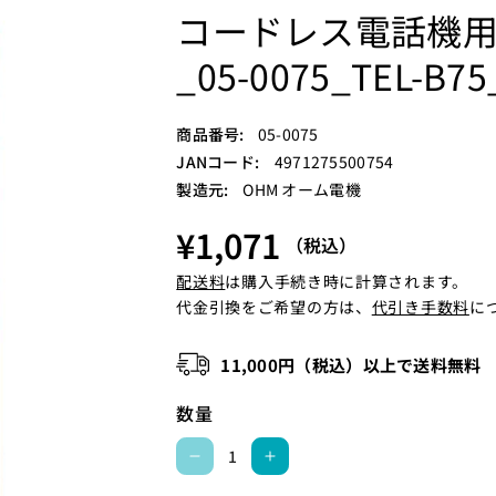
コードレス電話機
_05-0075_TEL-
S
商品番号:
05-0075
K
JANコード:
4971275500754
U
製造元:
OHM オーム電機
:
¥1,071
（税込）
配送料
は購入手続き時に計算されます。
代金引換をご希望の方は、
代引き手数料
に
11,000円（税込）以上で送料無料
数量
コ
コ