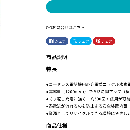
ー
ー
ド
ド
レ
レ
ス
ス
お問合せはこちら
電
電
話
話
シェア
シェア
シェア
機
機
用
用
商品説明
充
充
電
電
特長
式
式
ニ
ニ
●コードレス電話機用の充電式ニッケル水素
ッ
ッ
●高容量（1200mAh）で通話時間アップ（
ケ
ケ
●くり返し充電に強く、約500回の使用が可
ル
ル
●過電流が流れるのを防止する安全装置内蔵
水
水
●資源としてリサイクルできる環境にやさし
素
素
商品仕様
電
電