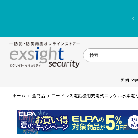
コンテンツに
進む
検索
照明
ホーム
全商品
コードレス電話機用充電式ニッケル水素電池_05