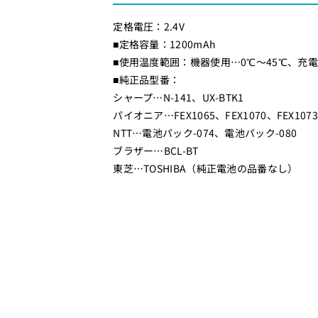
池
池
定格電圧：2.4V
_
_
■定格容量：1200mAh
0
0
■使用温度範囲：機器使用…0℃～45℃、充電…
5
5
■純正品型番：
-
-
シャープ…N-141、UX-BTK1
0
0
パイオニア…FEX1065、FEX1070、FEX1073
0
0
NTT…電池パック-074、電池パック-080
7
7
ブラザー…BCL-BT
5
5
東芝…TOSHIBA（純正電池の品番なし）
_
_
T
T
E
E
L
L
-
-
B
B
7
7
5
5