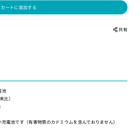
カートに追加する
共有
電池
従来比）
能
い充電池です（有害物質のカドミウムを含んでおりません）