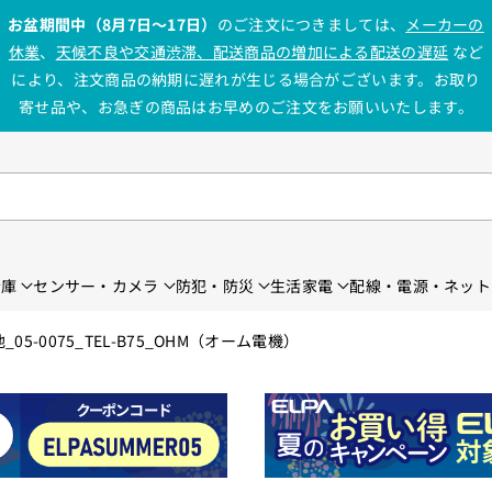
お盆期間中（8月7日〜17日）
のご注文につきましては、
メーカーの
休業
、
天候不良や交通渋滞、配送商品の増加による配送の遅延
など
により、注文商品の納期に遅れが生じる場合がございます。お取り
寄せ品や、お急ぎの商品はお早めのご注文をお願いいたします。
金庫
センサー・カメラ
防犯・防災
生活家電
配線・電源・ネット
-0075_TEL-B75_OHM（オーム電機）