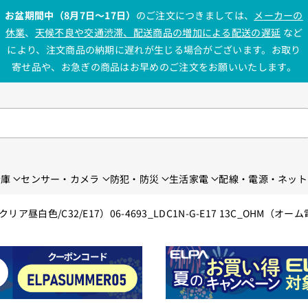
お盆期間中（8月7日〜17日）
のご注文につきましては、
メーカーの
休業
、
天候不良や交通渋滞、配送商品の増加による配送の遅延
など
により、注文商品の納期に遅れが生じる場合がございます。お取り
寄せ品や、お急ぎの商品はお早めのご注文をお願いいたします。
金庫
センサー・カメラ
防犯・防災
生活家電
配線・電源・ネット
リア昼白色/C32/E17）06-4693_LDC1N-G-E17 13C_OHM（オー