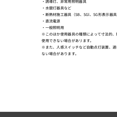
2
2
・誘導灯、非常用照明器具
/
/
・水銀灯器具など
E
E
・断熱材施工器具（SB、SGl、SG形表示器
1
1
・直流電源
・一般照明用
7
7
※このほか使用器具の種類によって寸法的、
）
）
使用できない場合があリます。
0
0
※また、人感スイッチなど自動点灯装置、遅
6
6
ない場合があります。
-
-
4
4
6
6
9
9
3
3
_
_
L
L
D
D
C
C
1
1