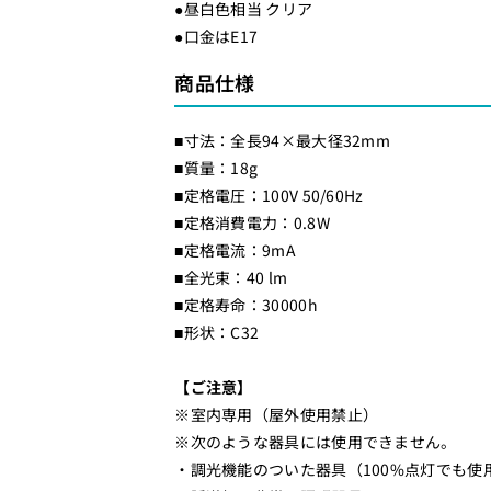
8
8
●昼白色相当 クリア
●口金はE17
W
W
/
/
商品仕様
4
4
0
0
■寸法：全長94×最大径32mm
l
l
■質量：18g
m
m
■定格電圧：100V 50/60Hz
/
/
■定格消費電力：0.8W
ク
ク
■定格電流：9mA
リ
リ
■全光束：40 lm
ア
ア
■定格寿命：30000h
昼
昼
■形状：C32
白
白
色
色
【ご注意】
/
/
※室内専用（屋外使用禁止）
C
C
※次のような器具には使用できません。
3
3
・調光機能のついた器具（100%点灯でも使