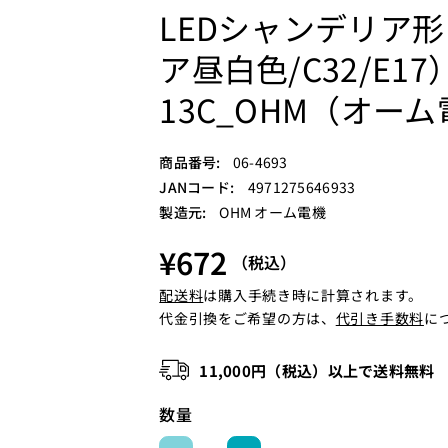
LEDシャンデリア形（
ア昼白色/C32/E17）0
13C_OHM（オー
S
商品番号:
06-4693
K
JANコード:
4971275646933
U
製造元:
OHM オーム電機
:
¥672
（税込）
配送料
は購入手続き時に計算されます。
代金引換をご希望の方は、
代引き手数料
に
11,000円（税込）以上で送料無料
数量