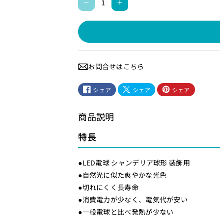
L
L
E
E
D
D
シ
シ
ャ
ャ
お問合せはこちら
ン
ン
デ
デ
シェア
シェア
シェア
リ
リ
ア
ア
商品説明
形
形
（
（
特長
装
装
飾
飾
●LED電球 シャンデリア球形 装飾用
用
用
●自然光に似た爽やかな光色
/
/
●切れにくく長寿命
0
0
●消費電力が少なく、電気代が安い
.
.
●一般電球と比べ発熱が少ない