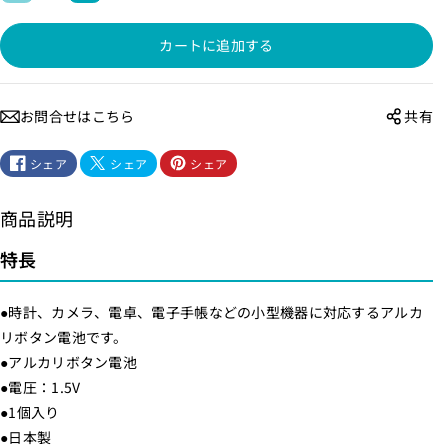
ル
ル
カートに追加する
カ
カ
リ
リ
ボ
ボ
お問合せはこちら
共有
タ
タ
ン
ン
シェア
シェア
シェア
電
電
池
池
商品説明
（
（
L
L
特長
R
R
1
1
●時計、カメラ、電卓、電子手帳などの小型機器に対応するアルカ
1
1
リボタン電池です。
3
3
●アルカリボタン電池
0
0
●電圧：1.5V
）
）
●1個入り
_
_
●日本製