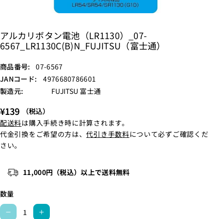
アルカリボタン電池（LR1130）_07-
6567_LR1130C(B)N_FUJITSU（富士通）
S
商品番号:
07-6567
K
JANコード:
4976680786601
U
製造元:
FUJITSU 富士通
:
¥139
（税込）
配送料
は購入手続き時に計算されます。
代金引換をご希望の方は、
代引き手数料
について必ずご確認くだ
さい。
11,000円（税込）以上で送料無料
数量
ア
ア