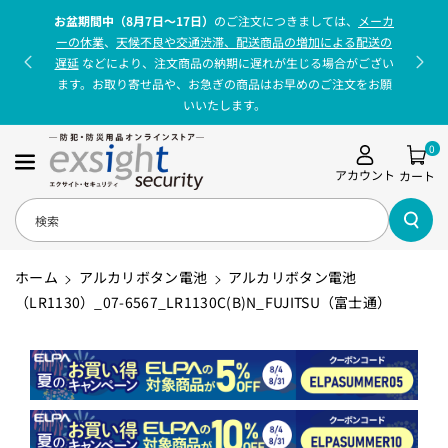
コンテンツに
お盆期間中（8月7日〜17日）
のご注文につきましては、
メーカ
進む
ーの休業
、
天候不良や交通渋滞、配送商品の増加による配送の
遅延
などにより、注文商品の納期に遅れが生じる場合がござい
ます。お取り寄せ品や、お急ぎの商品はお早めのご注文をお願
いいたします。
0
アカウント
カート
検索
ホーム
アルカリボタン電池
アルカリボタン電池
（LR1130）_07-6567_LR1130C(B)N_FUJITSU（富士通）