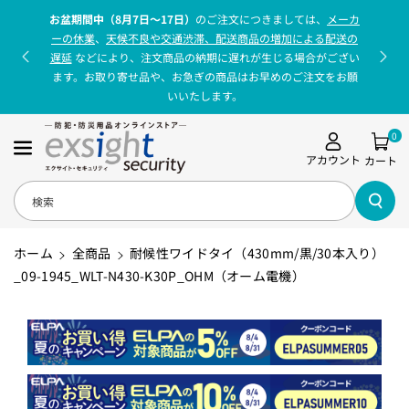
コンテンツに
お盆期間中（8月7日〜17日）
のご注文につきましては、
メーカ
進む
ーの休業
、
天候不良や交通渋滞、配送商品の増加による配送の
遅延
などにより、注文商品の納期に遅れが生じる場合がござい
ます。お取り寄せ品や、お急ぎの商品はお早めのご注文をお願
いいたします。
0
アカウント
カート
検索
ホーム
全商品
耐候性ワイドタイ（430mm/黒/30本入り）
_09-1945_WLT-N430-K30P_OHM（オーム電機）