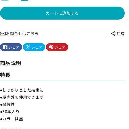
候
候
カートに追加する
性
性
ワ
ワ
イ
イ
お問合せはこちら
共有
ド
ド
タ
タ
シェア
シェア
シェア
イ
イ
（
（
商品説明
4
4
3
3
特長
0
0
m
m
●しっかりとした結束に
m
m
●屋内外で使用できます
/
/
●耐候性
黒
黒
●30本入り
/
/
●カラーは黒
3
3