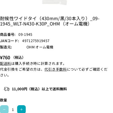
耐候性ワイドタイ（430mm/黒/30本入り）_09-
1945_WLT-N430-K30P_OHM（オーム電機）
S
商品番号:
09-1945
K
JANコード:
4971275919457
U
製造元:
OHM オーム電機
:
¥760
（税込）
配送料
は購入手続き時に計算されます。
代金引換をご希望の方は、
代引き手数料
について必ずご確認くだ
さい。
11,000円（税込）以上で送料無料
数量
耐
耐