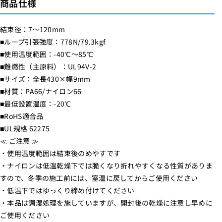
商品仕様
0
0
本
本
結束径：7～120mm
入
入
■ループ引張強度：778N/79.3kgf
り
り
■使用温度範囲：-40℃～85℃
）
）
■難燃性（主原料）：UL94V-2
_
_
■サイズ：全長430×幅9mm
0
0
■材質：PA66/ナイロン66
9
9
■最低設置温度：-20℃
-
-
■RoHS適合品
1
1
■UL規格 62275
9
9
≪ ご注意 ≫
4
4
・使用温度範囲は結束後のめやすです
5
5
・ナイロンは低温乾燥下では脆くなり折れやすくなる性質がありま
_
_
すので、冬季の施工前には、室温に戻してからご使用ください
W
W
・低温下ではゆっくり締め付けてください
L
L
・本品は調湿処理を施していますが、開封後の乾燥に注意し早めに
T
T
ご使用ください