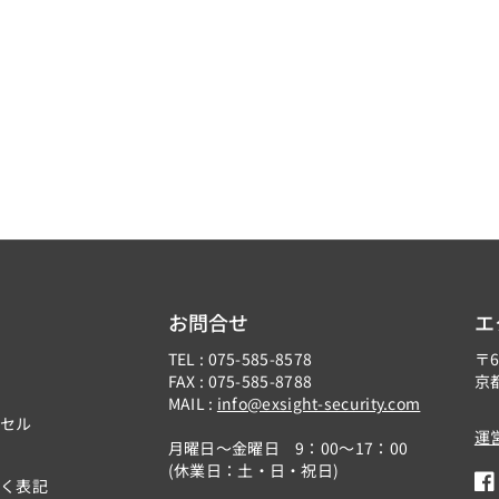
2
2
2
2
7
7
4
4
_
_
D
D
Z
Z
-
-
M
M
E
E
N
N
お問合せ
エ
1
1
TEL : 075-585-8578
〒6
/
/
FAX : 075-585-8788
京
C
C
MAIL :
info@exsight-security.com
ンセル
H
H
運
月曜日～金曜日 9：00～17：00
_
_
(休業日：土・日・祝日)
O
O
づく表記
F