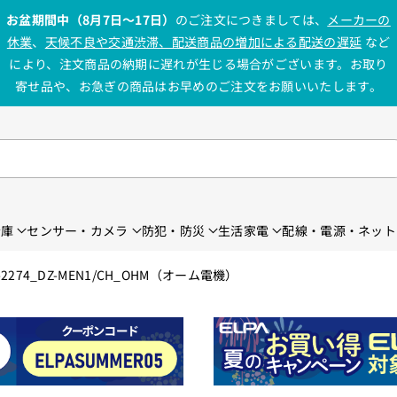
お盆期間中（8月7日〜17日）
のご注文につきましては、
メーカーの
休業
、
天候不良や交通渋滞、配送商品の増加による配送の遅延
など
により、注文商品の納期に遅れが生じる場合がございます。お取り
寄せ品や、お急ぎの商品はお早めのご注文をお願いいたします。
金庫
センサー・カメラ
防犯・防災
生活家電
配線・電源・ネット
274_DZ-MEN1/CH_OHM（オーム電機）