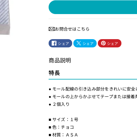
ー
ー
ル
ル
用
用
エ
エ
お問合せはこちら
ン
ン
ド
ド
シェア
シェア
シェア
（
（
チ
チ
商品説明
ョ
ョ
コ
コ
特長
/
/
１
１
● モール配線の引き込み部分をきれいに安全
号
号
● モールの上からかぶせてテープまたは接着
）
）
● ２個入り
_
_
0
0
■ サイズ：１号
9
9
■ 色：チョコ
■ 材質：ＡＳＡ
-
-