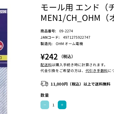
モール用 エンド（チョ
MEN1/CH_OHM
S
商品番号:
09-2274
K
JANコード:
4971275922747
U
製造元:
OHM オーム電機
:
¥242
（税込）
配送料
は購入手続き時に計算されます。
代金引換をご希望の方は、
代引き手数料
に
11,000円（税込）以上で送料無料
数量
モ
モ