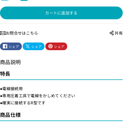
型
型
カートに追加する
端
端
子
子
（
（
お問合せはこちら
共有
R
R
1
1
シェア
シェア
シェア
4
4
-
-
商品説明
1
1
0
0
特長
/
/
3
3
●電線接続用
個
個
●専用圧着工具で電線をかしめてください
入
入
●確実に接続するR型です
り
り
商品仕様
）
）
_
_