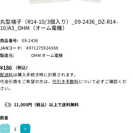
丸型端子（R14-10/3個入り）_09-2436_DZ-R14-
10/A3_OHM（オーム電機）
S
商品番号:
09-2436
K
JANコード:
4971275924369
U
製造元:
OHM オーム電機
:
¥186
（税込）
配送料
は購入手続き時に計算されます。
代金引換をご希望の方は、
代引き手数料
について必ずご確認くだ
さい。
11,000円（税込）以上で送料無料
数量
丸
丸