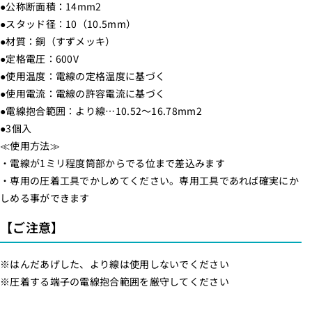
●公称断面積：14mm2
0
0
●スタッド径：10（10.5mm）
9
9
●材質：銅（すずメッキ）
-
-
●定格電圧：600V
2
2
●使用温度：電線の定格温度に基づく
4
4
●使用電流：電線の許容電流に基づく
3
3
●電線抱合範囲：より線…10.52～16.78mm2
6
6
●3個入
_
_
≪使用方法≫
D
D
・電線が1ミリ程度筒部からでる位まで差込みます
Z
Z
・専用の圧着工具でかしめてください。専用工具であれば確実にか
-
-
しめる事ができます
R
R
【ご注意】
1
1
4
4
-
-
※はんだあげした、より線は使用しないでください
※圧着する端子の電線抱合範囲を厳守してください
1
1
0
0