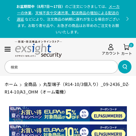
コンテンツに
お盆期間中（8月7日〜17日）
のご注文につきましては、
メーカ
進む
ーの休業
、
天候不良や交通渋滞、配送商品の増加による配送の
遅延
などにより、注文商品の納期に遅れが生じる場合がござい
ます。お取り寄せ品や、お急ぎの商品はお早めのご注文をお願
いいたします。
0
アカウント
カート
検索
ホーム
全商品
丸型端子（R14-10/3個入り）_09-2436_DZ-
R14-10/A3_OHM（オーム電機）