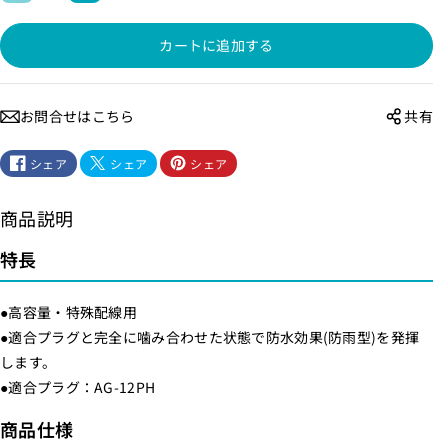
水
水
カートに追加する
ゴ
ゴ
ム
ム
ボ
ボ
お問合せはこちら
共有
デ
デ
ィ
ィ
シェア
シェア
シェア
2
2
P
P
商品説明
1
1
5
5
特長
A
A
_
_
●高容量・特殊配線用
A
A
●適合プラグと完全に噛み合わせた状態で防水効果(防雨型)を発揮
G
G
します。
-
-
●適合プラグ：AG-12PH
1
1
商品仕様
2
2