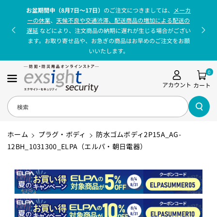
コンテンツに
お盆期間中（8月7日〜17日）
のご注文につきましては、
メーカ
進む
ーの休業
、
天候不良や交通渋滞、配送商品の増加による配送の
遅延
などにより、注文商品の納期に遅れが生じる場合がござい
ます。お取り寄せ品や、お急ぎの商品はお早めのご注文をお願
いいたします。
0
アカウント
カート
検索
ホーム
プラグ・ボディ
防水ゴムボディ2P15A_AG-
12BH_1031300_ELPA（エルパ・朝日電器）