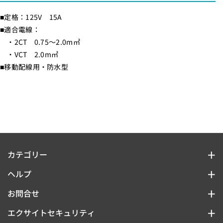
B
B
■定格：125V 15A
H
H
■適合電線：
_
_
・2CT 0.75～2.0m㎡
1
1
・VCT 2.0m㎡
0
0
■移動配線用・防水型
3
3
1
1
3
3
0
0
0
0
_
_
E
E
カテゴリー
L
L
照明
ヘルプ
P
P
A
A
支払方法
金庫
お問合せ
（
（
TEL : 075-585-8578
配送と返品
エクサイトセキュリティ
センサー・カメラ
エ
エ
FAX : 075-585-8788