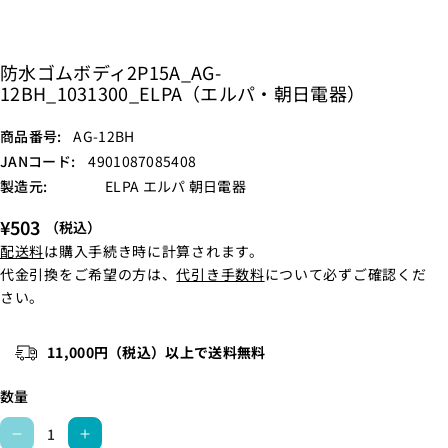
防水ゴムボディ2P15A_AG-
12BH_1031300_ELPA（エルパ・朝日電器）
S
商品番号:
AG-12BH
K
JANコード:
4901087085408
U
製造元:
ELPA エルパ 朝日電器
:
¥503
（税込）
配送料
は購入手続き時に計算されます。
代金引換をご希望の方は、
代引き手数料
について必ずご確認くだ
さい。
11,000円（税込）以上で送料無料
数量
防
防