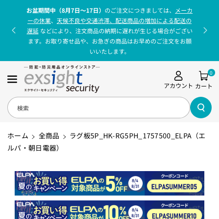
コンテンツに
お盆期間中（8月7日〜17日）
のご注文につきましては、
メーカ
進む
ーの休業
、
天候不良や交通渋滞、配送商品の増加による配送の
遅延
などにより、注文商品の納期に遅れが生じる場合がござい
ます。お取り寄せ品や、お急ぎの商品はお早めのご注文をお願
いいたします。
0
アカウント
カート
検索
ホーム
全商品
ラグ板5P_HK-RG5PH_1757500_ELPA（エ
ルパ・朝日電器）