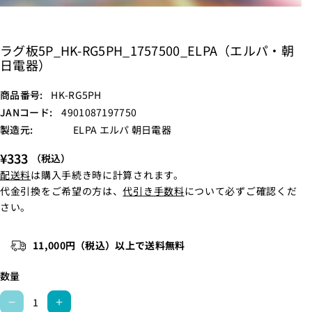
ラグ板5P_HK-RG5PH_1757500_ELPA（エルパ・朝
日電器）
S
商品番号:
HK-RG5PH
K
JANコード:
4901087197750
U
製造元:
ELPA エルパ 朝日電器
:
¥333
（税込）
配送料
は購入手続き時に計算されます。
代金引換をご希望の方は、
代引き手数料
について必ずご確認くだ
さい。
11,000円（税込）以上で送料無料
数量
ラ
ラ