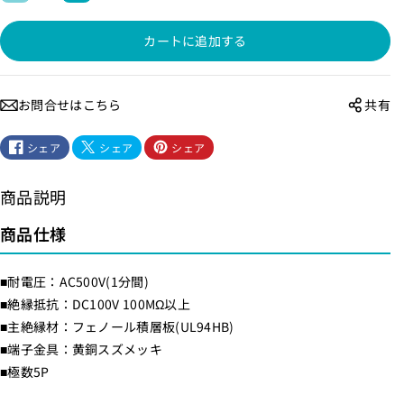
グ
グ
カートに追加する
板
板
5
5
P
P
お問合せはこちら
共有
_
_
H
H
シェア
シェア
シェア
K
K
-
-
商品説明
R
R
G
G
商品仕様
5
5
P
P
■耐電圧：AC500V(1分間)
H
H
■絶縁抵抗：DC100V 100MΩ以上
_
_
■主絶縁材：フェノール積層板(UL94HB)
1
1
■端子金具：黄銅スズメッキ
7
7
■極数5P
5
5