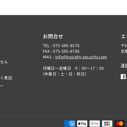
S
S
-
-
P
P
W
W
0
0
お問合せ
エ
1
1
L
L
TEL : 075-585-8578
〒6
FAX : 075-585-8788
京
-
-
MAIL :
info@exsight-security.com
B
B
ンセル
運
K
K
月曜日～金曜日 9：00～17：00
(休業日：土・日・祝日)
_
_
づく表記
F
3
3
ー
a
2
2
c
4
4
e
0
0
b
6
6
o
0
0
o
0
0