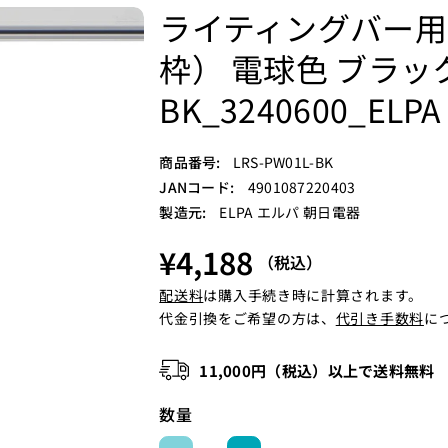
ライティングバー用
枠） 電球色 ブラック_
BK_3240600_
S
商品番号:
LRS-PW01L-BK
K
JANコード:
4901087220403
U
製造元:
ELPA エルパ 朝日電器
:
¥4,188
（税込）
配送料
は購入手続き時に計算されます。
代金引換をご希望の方は、
代引き手数料
に
11,000円（税込）以上で送料無料
数量