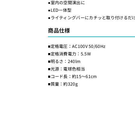
ラ
ラ
●室内の空間演出に
●LED一体型
イ
イ
●ライティングバーにカチッと取り付けるだ
ト
ト
（
（
商品仕様
木
木
枠
枠
■定格電圧：AC100V 50/60Hz
）
）
■定格消費電力：5.5W
電
電
■明るさ：240lm
球
球
■光源：電球色相当
色
色
■コード長：約15～61cm
ブ
ブ
■質量：約320g
ラ
ラ
ッ
ッ
ク
ク
_
_
L
L
R
R