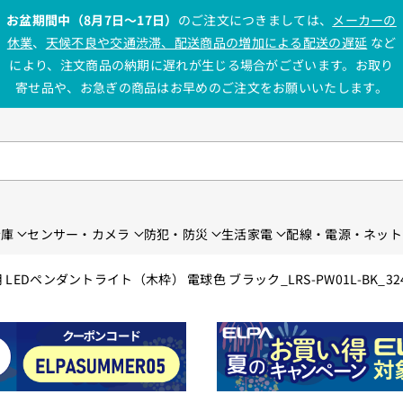
お盆期間中（8月7日〜17日）
のご注文につきましては、
メーカーの
休業
、
天候不良や交通渋滞、配送商品の増加による配送の遅延
など
により、注文商品の納期に遅れが生じる場合がございます。お取り
寄せ品や、お急ぎの商品はお早めのご注文をお願いいたします。
金庫
センサー・カメラ
防犯・防災
生活家電
配線・電源・ネット
LEDペンダントライト（木枠） 電球色 ブラック_LRS-PW01L-BK_32