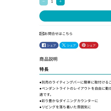
ラ
ラ
イ
イ
テ
テ
ィ
ィ
ン
ン
お問合せはこちら
グ
グ
バ
バ
シェア
シェア
シェア
ー
ー
用
用
商品説明
L
L
E
E
特長
D
D
ペ
ペ
●別売のライティングバーに簡単に取付ける
ン
ン
●ペンダントライトのレイアウトを自由に動
ダ
ダ
適です。
ン
ン
●彩り豊かなダイニングカウンターに
ト
ト
●リビングを落ち着いた雰囲気に