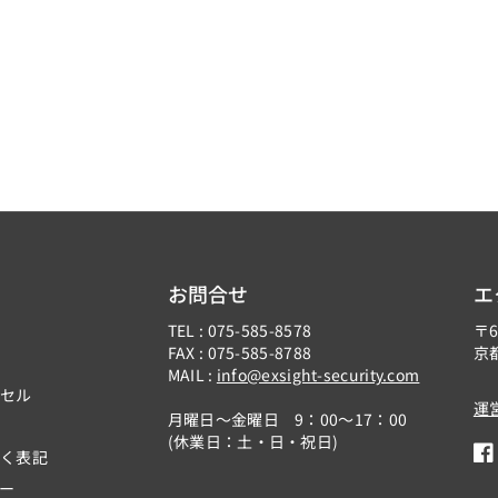
a
a
s
s
o
o
n
n
i
i
c
c
（
（
パ
パ
ナ
ナ
ソ
ソ
お問合せ
エ
ニ
ニ
TEL : 075-585-8578
〒6
ッ
ッ
FAX : 075-585-8788
京
ク
ク
MAIL :
info@exsight-security.com
ンセル
）
）
運
月曜日～金曜日 9：00～17：00
の
の
(休業日：土・日・祝日)
数
数
づく表記
F
量
量
ー
a