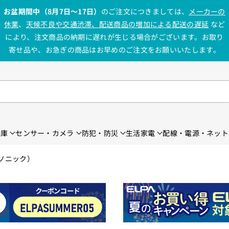
お盆期間中（8月7日〜17日）
のご注文につきましては、
メーカーの
休業
、
天候不良や交通渋滞、配送商品の増加による配送の遅延
など
により、注文商品の納期に遅れが生じる場合がございます。お取り
寄せ品や、お急ぎの商品はお早めのご注文をお願いいたします。
金庫
センサー・カメラ
防犯・防災
生活家電
配線・電源・ネット
パナソニック）