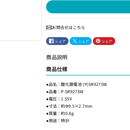
P
P
)
)
S
S
R
R
お問合せはこちら
9
9
2
2
シェア
シェア
シェア
7
7
S
S
商品説明
W
W
_
_
商品仕様
酸
酸
化
化
●品名：酸化銀電池 (P)SR927SW
銀
銀
●品番：P-SR927SW
電
電
●電圧：1.55V
池
池
●寸法：約Φ9.5×2.7mm
P
P
●質量：約0.8g
a
a
●用途：時計
n
n