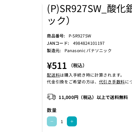
(P)SR927SW_酸
ック）
S
商品番号:
P-SR927SW
K
JANコード:
4984824101197
U
製造元:
Panasonic パナソニック
:
¥511
（税込）
配送料
は購入手続き時に計算されます。
代金引換をご希望の方は、
代引き手数料
に
11,000円（税込）以上で送料無料
数量
(
(