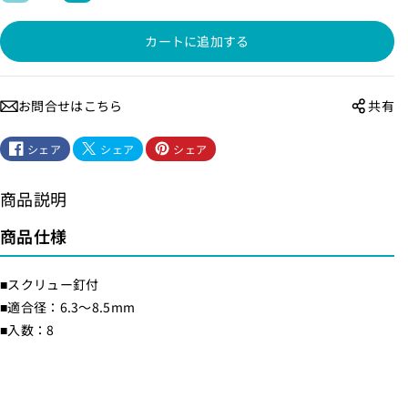
サ
サ
カートに追加する
ド
ド
ル
ル
M
M
お問合せはこちら
共有
_
_
P
P
シェア
シェア
シェア
H
H
-
-
商品説明
1
1
0
0
商品仕様
1
1
N
N
■スクリュー釘付
H
H
■適合径：6.3～8.5mm
_
_
■入数：8
1
1
7
7
2
2