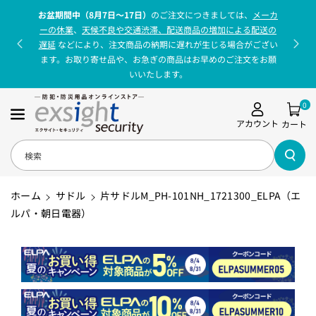
コンテンツに
お盆期間中（8月7日〜17日）
のご注文につきましては、
メーカ
進む
ーの休業
、
天候不良や交通渋滞、配送商品の増加による配送の
遅延
などにより、注文商品の納期に遅れが生じる場合がござい
ます。お取り寄せ品や、お急ぎの商品はお早めのご注文をお願
いいたします。
0
アカウント
カート
検索
ホーム
サドル
片サドルM_PH-101NH_1721300_ELPA（エ
ルパ・朝日電器）