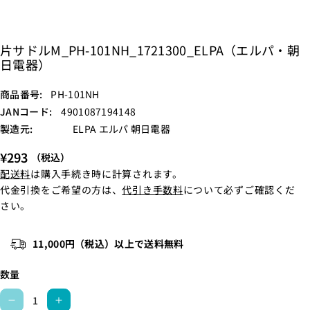
片サドルM_PH-101NH_1721300_ELPA（エルパ・朝
日電器）
S
商品番号:
PH-101NH
K
JANコード:
4901087194148
U
製造元:
ELPA エルパ 朝日電器
:
¥293
（税込）
配送料
は購入手続き時に計算されます。
代金引換をご希望の方は、
代引き手数料
について必ずご確認くだ
さい。
11,000円（税込）以上で送料無料
数量
片
片