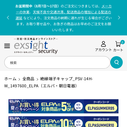
コンテンツに
お盆期間中（8月7日〜17日）
のご注文につきましては、
メーカ
進む
ーの休業
、
天候不良や交通渋滞、配送商品の増加による配送の
遅延
などにより、注文商品の納期に遅れが生じる場合がござい
ます。お取り寄せ品や、お急ぎの商品はお早めのご注文をお願
いいたします。
0
アカウント
カート
検索
ホーム
全商品
絶縁端子キャップ_PSV-14H-
W_1497600_ELPA（エルパ・朝日電器）