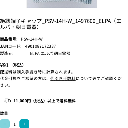
絶縁端子キャップ_PSV-14H-W_1497600_ELPA（エ
ルパ・朝日電器）
S
商品番号:
PSV-14H-W
K
JANコード:
4901087172337
U
製造元:
ELPA エルパ 朝日電器
:
¥91
（税込）
配送料
は購入手続き時に計算されます。
代金引換をご希望の方は、
代引き手数料
について必ずご確認くだ
さい。
11,000円（税込）以上で送料無料
数量
絶
絶