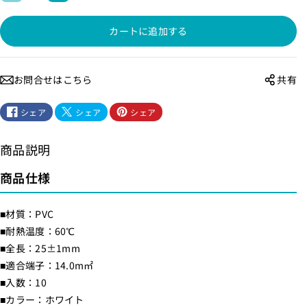
縁
縁
カートに追加する
端
端
子
子
キ
キ
お問合せはこちら
共有
ャ
ャ
ッ
ッ
シェア
シェア
シェア
プ
プ
_
_
商品説明
P
P
S
S
商品仕様
V
V
-
-
■材質：PVC
1
1
■耐熱温度：60℃
4
4
■全長：25±1mm
H
H
■適合端子：14.0m㎡
-
-
■入数：10
W
W
■カラー：ホワイト