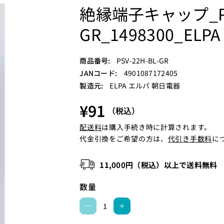
絶縁端子キャップ_PSV
GR_1498300_
S
商品番号:
PSV-22H-BL-GR
K
JANコード:
4901087172405
U
製造元:
ELPA エルパ 朝日電器
:
¥91
（税込）
配送料
は購入手続き時に計算されます。
代金引換をご希望の方は、
代引き手数料
に
11,000円（税込）以上で送料無料
数量
絶
絶