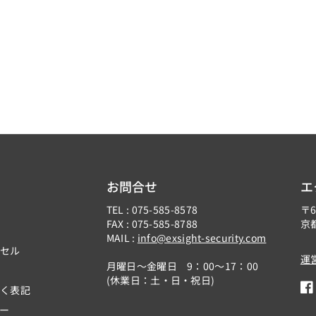
-
-
G
G
R
R
_
_
1
1
4
4
9
9
8
8
3
3
0
0
お問合せ
エ
0
0
TEL : 075-585-8578
〒6
_
_
FAX : 075-585-8788
京
E
E
MAIL :
info@exsight-security.com
ンセル
L
L
運
月曜日～金曜日 9：00～17：00
P
P
(休業日：土・日・祝日)
A
A
づく表記
F
（
（
ー
a