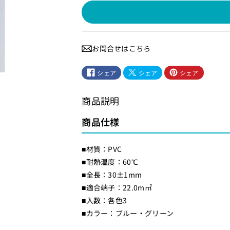
縁
縁
端
端
子
子
キ
キ
お問合せはこちら
ャ
ャ
ッ
ッ
シェア
シェア
シェア
プ
プ
_
_
商品説明
P
P
S
S
商品仕様
V
V
-
-
■材質：PVC
2
2
■耐熱温度：60℃
2
2
■全長：30±1mm
H
H
■適合端子：22.0m㎡
-
-
■入数：各色3
B
B
■カラー：ブルー・グリーン
L
L