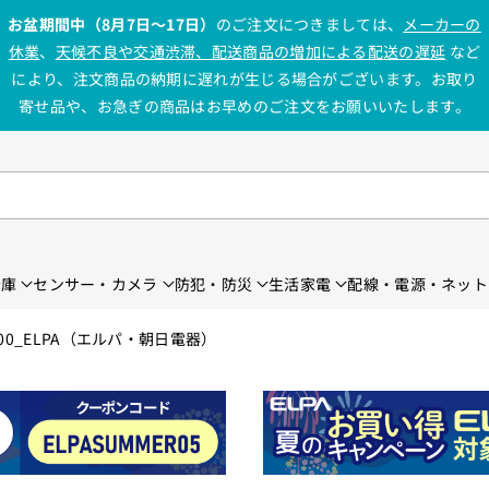
お盆期間中（8月7日〜17日）
のご注文につきましては、
メーカーの
休業
、
天候不良や交通渋滞、配送商品の増加による配送の遅延
など
により、注文商品の納期に遅れが生じる場合がございます。お取り
寄せ品や、お急ぎの商品はお早めのご注文をお願いいたします。
金庫
センサー・カメラ
防犯・防災
生活家電
配線・電源・ネット
8300_ELPA（エルパ・朝日電器）