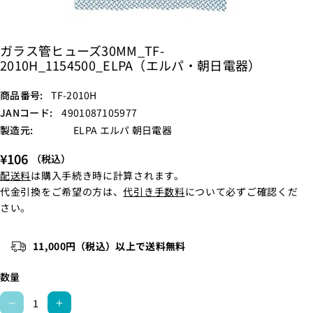
ガラス管ヒューズ30MM_TF-
2010H_1154500_ELPA（エルパ・朝日電器）
S
商品番号:
TF-2010H
K
JANコード:
4901087105977
U
製造元:
ELPA エルパ 朝日電器
:
¥106
（税込）
配送料
は購入手続き時に計算されます。
代金引換をご希望の方は、
代引き手数料
について必ずご確認くだ
さい。
11,000円（税込）以上で送料無料
数量
ガ
ガ