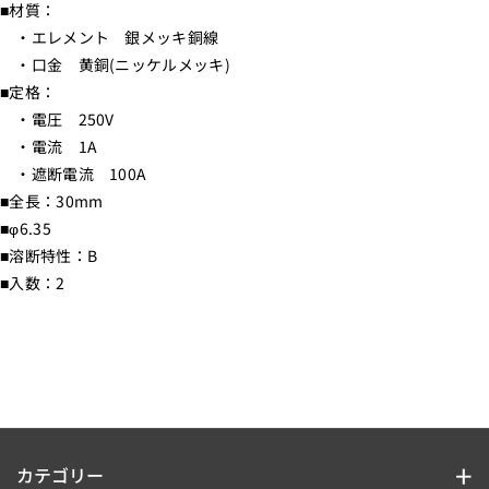
■材質：
1
1
・エレメント 銀メッキ銅線
0
0
・口金 黄銅(ニッケルメッキ)
H
H
■定格：
_
_
・電圧 250V
1
1
・電流 1A
1
1
・遮断電流 100A
5
5
■全長：30mm
4
4
■φ6.35
5
5
■溶断特性：B
0
0
■入数：2
0
0
_
_
E
E
L
L
P
P
A
A
（
（
カテゴリー