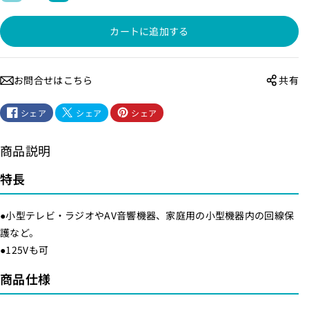
ラ
ラ
カートに追加する
ス
ス
管
管
ヒ
ヒ
お問合せはこちら
共有
ュ
ュ
ー
ー
シェア
シェア
シェア
ズ
ズ
3
3
商品説明
0
0
M
M
特長
M
M
_
_
●小型テレビ・ラジオやAV音響機器、家庭用の小型機器内の回線保
T
T
護など。
F
F
●125Vも可
-
-
商品仕様
2
2
0
0