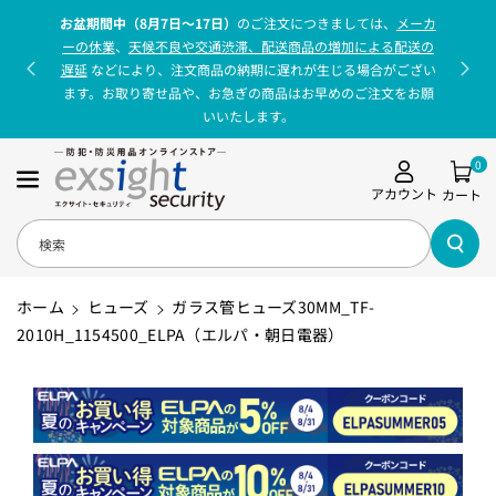
コンテンツに
お盆期間中（8月7日〜17日）
のご注文につきましては、
メーカ
進む
ーの休業
、
天候不良や交通渋滞、配送商品の増加による配送の
遅延
などにより、注文商品の納期に遅れが生じる場合がござい
ます。お取り寄せ品や、お急ぎの商品はお早めのご注文をお願
いいたします。
0
アカウント
カート
検索
ホーム
ヒューズ
ガラス管ヒューズ30MM_TF-
2010H_1154500_ELPA（エルパ・朝日電器）