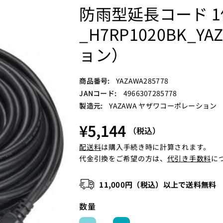
防雨型延長コード 1
_H7RP1020BK
ョン）
S
商品番号:
YAZAWA285778
K
JANコード:
4966307285778
U
製造元:
YAZAWA ヤザワコーポレーション
:
¥5,144
（税込）
配送料
は購入手続き時に計算されます。
代金引換をご希望の方は、
代引き手数料
に
11,000円（税込）以上で送料無料
数量