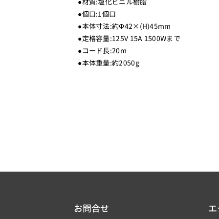
●材質:塩化ビニル樹脂
ク
ク
●個口:1個口
_
_
●本体寸法:約Φ42×(H)45mm
H
H
●定格容量:125V 15A 1500Wまで
7
7
●コード長:20m
R
R
●本体重量:約2050g
P
P
1
1
0
0
2
2
0
0
B
B
K
K
_
_
Y
Y
A
A
Z
Z
お問合せ
エ
A
A