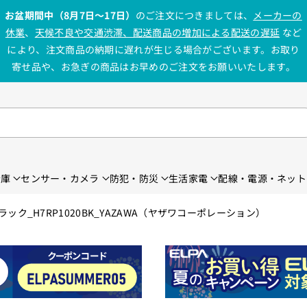
お盆期間中（8月7日〜17日）
のご注文につきましては、
メーカーの
休業
、
天候不良や交通渋滞、配送商品の増加による配送の遅延
など
により、注文商品の納期に遅れが生じる場合がございます。お取り
寄せ品や、お急ぎの商品はお早めのご注文をお願いいたします。
金庫
センサー・カメラ
防犯・防災
生活家電
配線・電源・ネット
ラック_H7RP1020BK_YAZAWA（ヤザワコーポレーション）