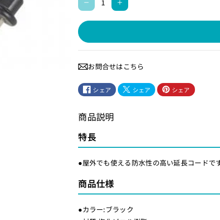
防
防
雨
雨
型
型
延
延
長
長
お問合せはこちら
コ
コ
ー
ー
シェア
シェア
シェア
ド
ド
1
1
商品説明
個
個
口
口
特長
2
2
0
0
●屋外でも使える防水性の高い延長コードで
ｍ
ｍ
商品仕様
ブ
ブ
ラ
ラ
●カラー:ブラック
ッ
ッ